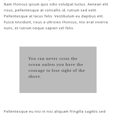
Nam rhoncus ipsum quis odio volutpat luctus. Aenean elit
risus, pellentesque at convallis id, rutrum sed velit.
Pellentesque at lacus felis. Vestibulum eu dapibus elit.
Fusce tincidunt, risus a ultricies rhoncus, nisi erat viverra
nunc, et rutrum neque sapien vel felis.
You can never cross the
ocean unless you have the
courage to lose sight of the
shore.
Pellentesque eu nisi in nisi aliquam fringilla sagittis sed