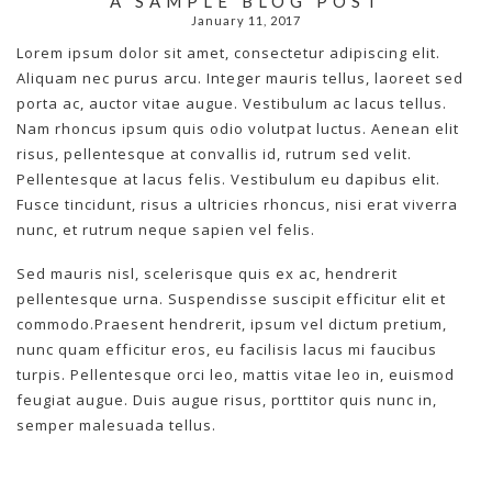
A SAMPLE BLOG POST
January 11, 2017
Lorem ipsum dolor sit amet, consectetur adipiscing elit.
Aliquam nec purus arcu. Integer mauris tellus, laoreet sed
porta ac, auctor vitae augue. Vestibulum ac lacus tellus.
Nam rhoncus ipsum quis odio volutpat luctus. Aenean elit
risus, pellentesque at convallis id, rutrum sed velit.
Pellentesque at lacus felis. Vestibulum eu dapibus elit.
Fusce tincidunt, risus a ultricies rhoncus, nisi erat viverra
nunc, et rutrum neque sapien vel felis.
Sed mauris nisl, scelerisque quis ex ac, hendrerit
pellentesque urna. Suspendisse suscipit efficitur elit et
commodo.Praesent hendrerit, ipsum vel dictum pretium,
nunc quam efficitur eros, eu facilisis lacus mi faucibus
turpis. Pellentesque orci leo, mattis vitae leo in, euismod
feugiat augue. Duis augue risus, porttitor quis nunc in,
semper malesuada tellus.