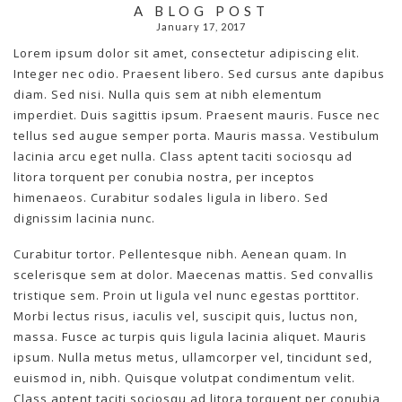
A BLOG POST
January 17, 2017
Lorem ipsum dolor sit amet, consectetur adipiscing elit.
Integer nec odio. Praesent libero. Sed cursus ante dapibus
diam. Sed nisi. Nulla quis sem at nibh elementum
imperdiet. Duis sagittis ipsum. Praesent mauris. Fusce nec
tellus sed augue semper porta. Mauris massa. Vestibulum
lacinia arcu eget nulla. Class aptent taciti sociosqu ad
litora torquent per conubia nostra, per inceptos
himenaeos. Curabitur sodales ligula in libero. Sed
dignissim lacinia nunc.
Curabitur tortor. Pellentesque nibh. Aenean quam. In
scelerisque sem at dolor. Maecenas mattis. Sed convallis
tristique sem. Proin ut ligula vel nunc egestas porttitor.
Morbi lectus risus, iaculis vel, suscipit quis, luctus non,
massa. Fusce ac turpis quis ligula lacinia aliquet. Mauris
ipsum. Nulla metus metus, ullamcorper vel, tincidunt sed,
euismod in, nibh. Quisque volutpat condimentum velit.
Class aptent taciti sociosqu ad litora torquent per conubia