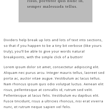
risus, porttitor quis nunc in,
semper malesuada tellus.
Dividers help break up lots and lots of text into sections,
so that if you happen to be a tiny bit verbose (like yours
truly), you’ll be able to give your words natural
breakpoints, with the simple click of a button!
Lorem ipsum dolor sit amet, consectetur adipiscing elit.
Aliquam nec purus arcu. Integer mauris tellus, laoreet sed
porta ac, auctor vitae augue. Vestibulum ac lacus tellus.
Nam rhoncus ipsum quis odio volutpat luctus. Aenean elit
risus, pellentesque at convallis id, rutrum sed velit.
Pellentesque at lacus felis. Vestibulum eu dapibus elit.
Fusce tincidunt, risus a ultricies rhoncus, nisi erat viverra
nunc, et rutrum neque sapien vel felis.