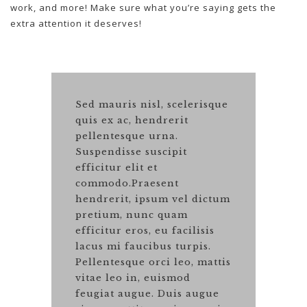
work, and more! Make sure what you’re saying gets the
extra attention it deserves!
Sed mauris nisl, scelerisque
quis ex ac, hendrerit
pellentesque urna.
Suspendisse suscipit
efficitur elit et
commodo.Praesent
hendrerit, ipsum vel dictum
pretium, nunc quam
efficitur eros, eu facilisis
lacus mi faucibus turpis.
Pellentesque orci leo, mattis
vitae leo in, euismod
feugiat augue. Duis augue