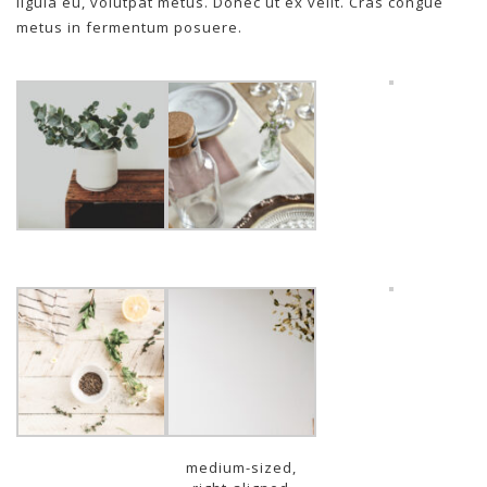
ligula eu, volutpat metus. Donec ut ex velit. Cras congue
metus in fermentum posuere.
medium-sized,